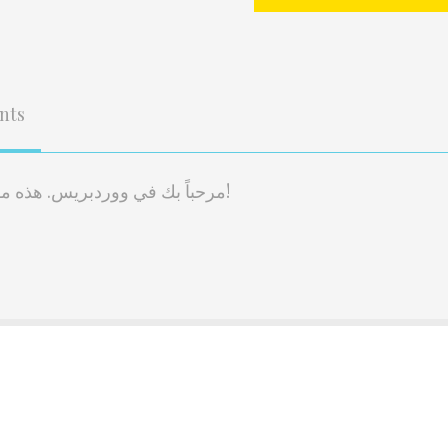
nts
مرحباً بك في ووردبريس. هذه مقالتك الأولى. حررّها أو احذفها، ثم ابدأ النشر!